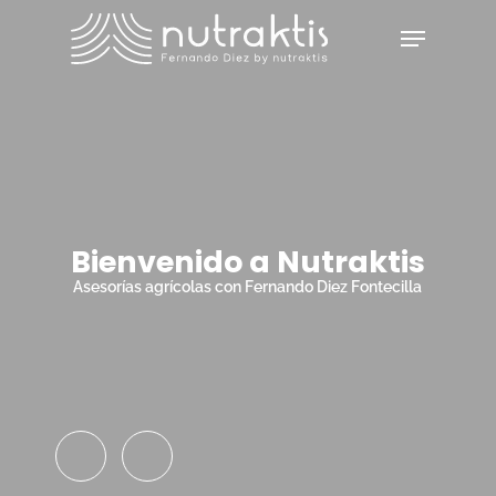
Skip
Menu
to
main
Close
content
Menu
Bienvenido a Nutraktis
Asesorías agrícolas con Fernando Diez Fontecilla