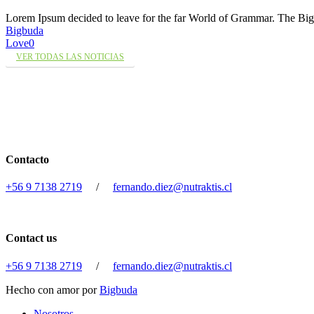
Lorem Ipsum decided to leave for the far World of Grammar. The 
Bigbuda
Love
0
VER TODAS LAS NOTICIAS
Contacto
+56 9 7138 2719
/
fernando.diez@nutraktis.cl
Contact us
+56 9 7138 2719
/
fernando.diez@nutraktis.cl
Hecho con amor por
Bigbuda
Close
Nosotros