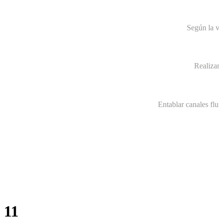
Según la v
Realiza
Entablar canales fl
11