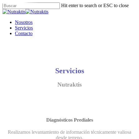
Skip
Hit enter to search or ESC to close
to
Close
main
Search
content
Menu
Nosotros
Servicios
Contacto
Servicios
Nutraktis
Diagnósticos Prediales
Realizamos levantamiento de información técnicamente valiosa
desde terreno.