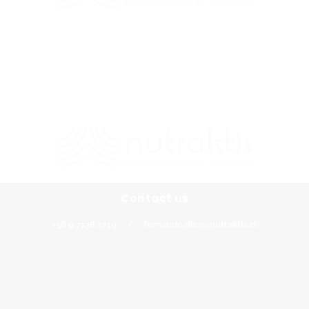
Contacto
+56 9 7138 2719
/
fernando.diez@nutraktis.cl
Contact us
+56 9 7138 2719
/
fernando.diez@nutraktis.cl