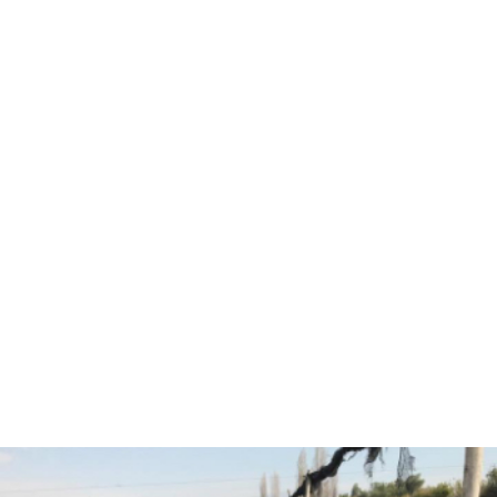
Hola, soy Fernando Diez
Agrónomo
especializado en
asesorías agrícolas.
¿Están listos para pasar
al siguiente nivel y
trabajar juntos?
CONVERSEMOS