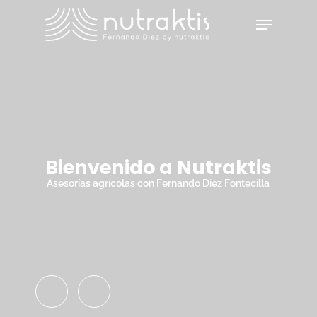
Skip
Menu
to
main
Close
content
Menu
Bienvenido a Nutraktis
Asesorías agrícolas con Fernando Diez Fontecilla