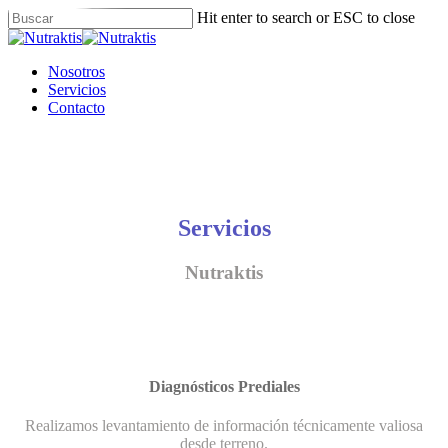
Skip
Hit enter to search or ESC to close
to
Close
main
Search
content
Menu
Nosotros
Servicios
Contacto
Servicios
Nutraktis
Diagnósticos Prediales
Realizamos levantamiento de información técnicamente valiosa
desde terreno.