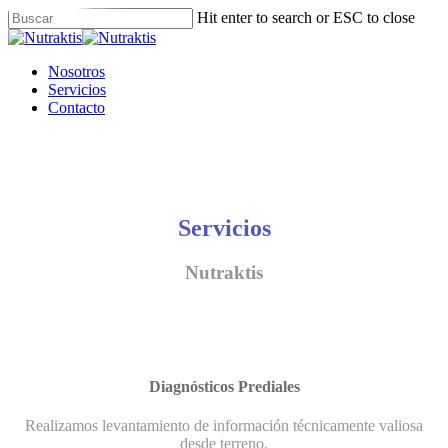
Skip
Hit enter to search or ESC to close
to
Close
main
Search
content
Menu
Nosotros
Servicios
Contacto
Servicios
Nutraktis
Diagnósticos Prediales
Realizamos levantamiento de información técnicamente valiosa
desde terreno.