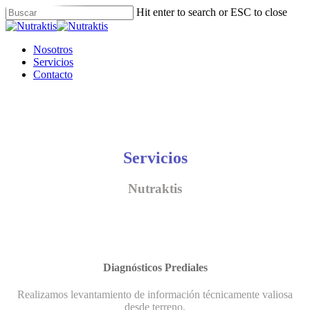
Skip
Hit enter to search or ESC to close
to
Close
main
Search
content
Menu
Nosotros
Servicios
Contacto
Servicios
Nutraktis
Diagnósticos Prediales
Realizamos levantamiento de información técnicamente valiosa
desde terreno.