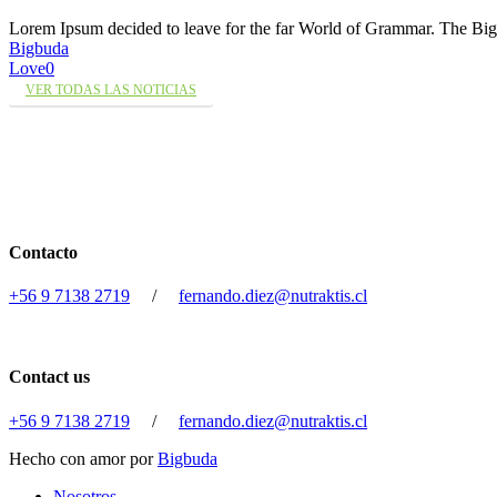
Lorem Ipsum decided to leave for the far World of Grammar. The 
Bigbuda
Love
0
VER TODAS LAS NOTICIAS
Contacto
+56 9 7138 2719
/
fernando.diez@nutraktis.cl
Contact us
+56 9 7138 2719
/
fernando.diez@nutraktis.cl
Hecho con amor por
Bigbuda
Close
Nosotros