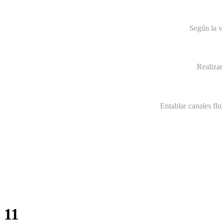
Según la v
Realiza
Entablar canales fl
11