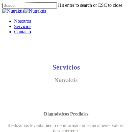
Skip
Hit enter to search or ESC to close
to
Close
main
Search
content
Menu
Nosotros
Servicios
Contacto
Servicios
Nutraktis
Diagnósticos Prediales
Realizamos levantamiento de información técnicamente valiosa
desde terreno.