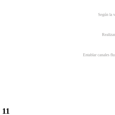
Según la v
Realiza
Entablar canales fl
11