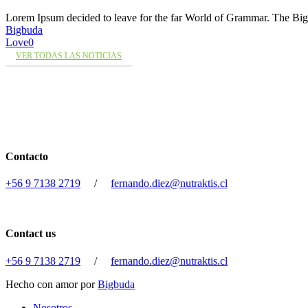
Lorem Ipsum decided to leave for the far World of Grammar. The 
Bigbuda
Love
0
VER TODAS LAS NOTICIAS
Contacto
+56 9 7138 2719
/
fernando.diez@nutraktis.cl
Contact us
+56 9 7138 2719
/
fernando.diez@nutraktis.cl
Hecho con amor por
Bigbuda
Close
Nosotros