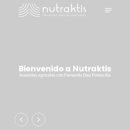
Skip
Menu
to
main
Close
content
Menu
Bienvenido a Nutraktis
Asesorías agrícolas con Fernando Diez Fontecilla