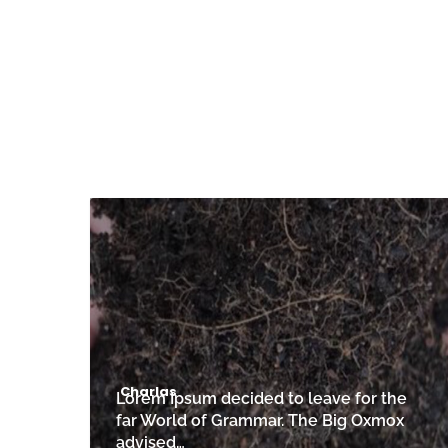
Charlas
Lorem Ipsum decided to leave for the
far World of Grammar. The Big Oxmox
advised…