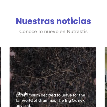
Nuestras noticias
Conoce lo nuevo en Nutraktis
Charlas
Lorem Ipsum decided to leave for the
far World of Grammar. The Big Oxmox
advised…