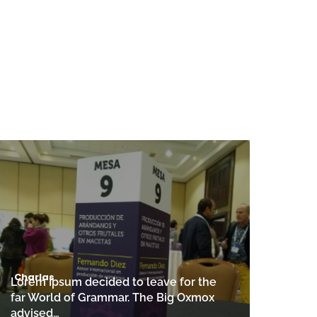
Charlas
Lorem Ipsum decided to leave for the
far World of Grammar. The Big Oxmox
advised…