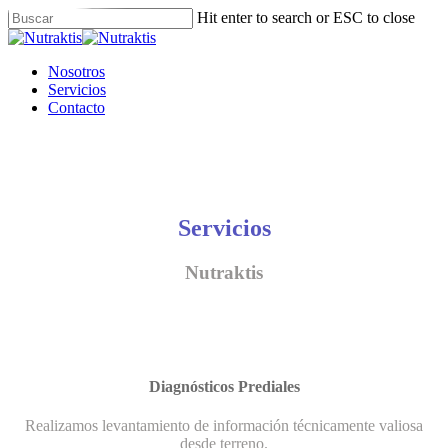
Skip
Hit enter to search or ESC to close
to
Close
main
Search
content
Menu
Nosotros
Servicios
Contacto
Servicios
Nutraktis
Diagnósticos Prediales
Realizamos levantamiento de información técnicamente valiosa
desde terreno.