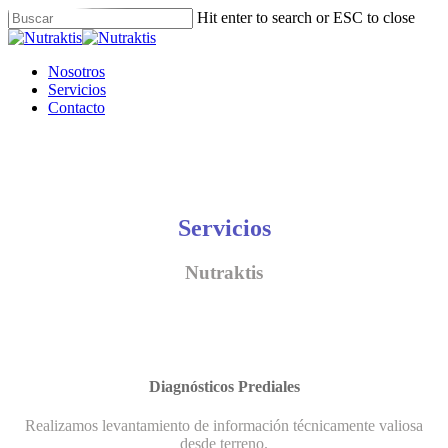
Skip
Hit enter to search or ESC to close
to
Close
main
Search
content
Menu
Nosotros
Servicios
Contacto
Servicios
Nutraktis
Diagnósticos Prediales
Realizamos levantamiento de información técnicamente valiosa
desde terreno.