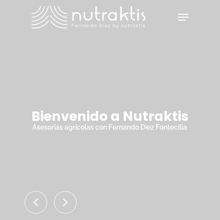
Skip
Menu
to
main
Close
content
Menu
Bienvenido a Nutraktis
Asesorías agrícolas con Fernando Diez Fontecilla