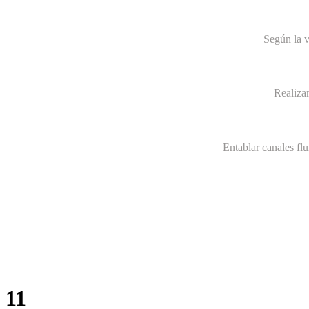
Según la v
Realiza
Entablar canales fl
11