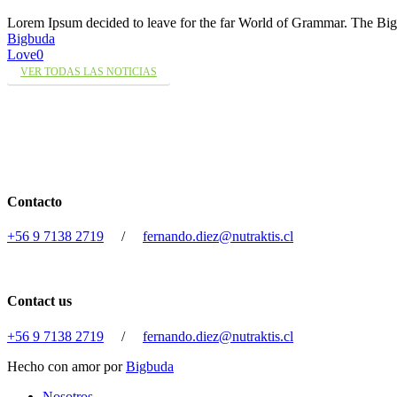
Lorem Ipsum decided to leave for the far World of Grammar. The 
Bigbuda
Love
0
VER TODAS LAS NOTICIAS
Contacto
+56 9 7138 2719
/
fernando.diez@nutraktis.cl
Contact us
+56 9 7138 2719
/
fernando.diez@nutraktis.cl
Hecho con amor por
Bigbuda
Close
Nosotros