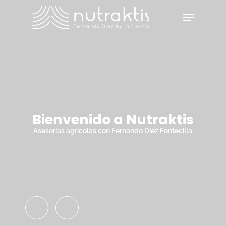
Skip
Menu
to
main
Close
content
Menu
Bienvenido a Nutraktis
Asesorías agrícolas con Fernando Diez Fontecilla