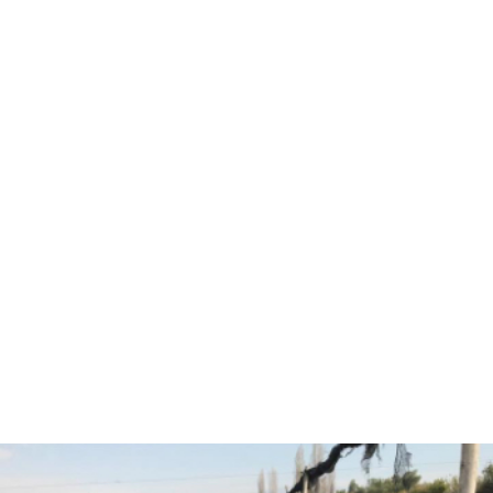
Hola, soy Fernando Diez
Agrónomo
especializado en
asesorías agrícolas.
¿Están listos para pasar
al siguiente nivel y
trabajar juntos?
CONVERSEMOS