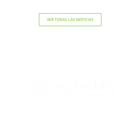
VER TODAS LAS NOTICIAS
Contacto
+56 9 7138 2719
/
fernando.diez@nutraktis.cl