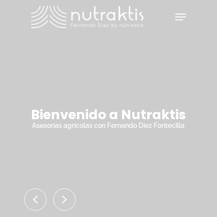
Skip
Menu
to
main
Close
content
Menu
Bienvenido a Nutraktis
Asesorías agrícolas con Fernando Diez Fontecilla