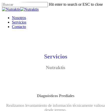
Skip
Hit enter to search or ESC to close
to
Close
main
Search
content
Menu
Nosotros
Servicios
Contacto
Servicios
Nutraktis
Diagnósticos Prediales
Realizamos levantamiento de información técnicamente valiosa
desde terreno.