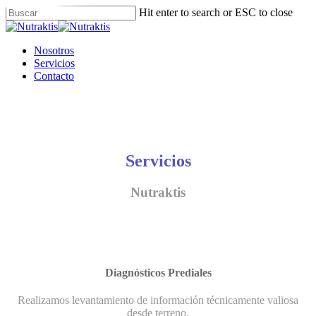
Skip
Hit enter to search or ESC to close
to
Close
main
Search
content
Menu
Nosotros
Servicios
Contacto
Servicios
Nutraktis
Diagnósticos Prediales
Realizamos levantamiento de información técnicamente valiosa
desde terreno.