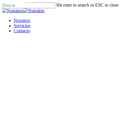
Skip
Hit enter to search or ESC to close
to
Close
main
Search
content
Menu
Nosotros
Servicios
Contacto