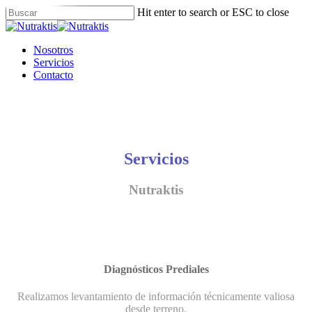
Skip
Hit enter to search or ESC to close
to
Close
main
Search
content
Menu
Nosotros
Servicios
Contacto
Servicios
Nutraktis
Diagnósticos Prediales
Realizamos levantamiento de información técnicamente valiosa
desde terreno.