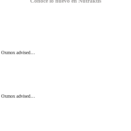
Conoce lo nuevo en Nutraktis
Big Oxmox advised…
Big Oxmox advised…