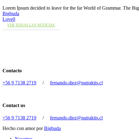
Lorem Ipsum decided to leave for the far World of Grammar. The 
Bigbuda
Love
0
VER TODAS LAS NOTICIAS
Contacto
+56 9 7138 2719
/
fernando.diez@nutraktis.cl
Contact us
+56 9 7138 2719
/
fernando.diez@nutraktis.cl
Hecho con amor por
Bigbuda
Close
Nosotros