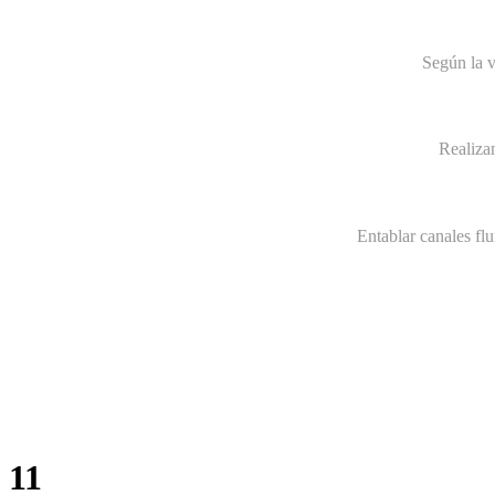
Según la v
Realiza
Entablar canales fl
11