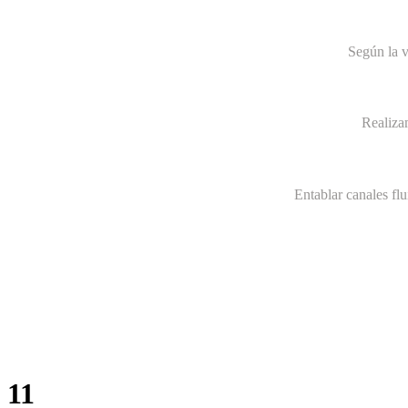
Según la v
Realiza
Entablar canales fl
11