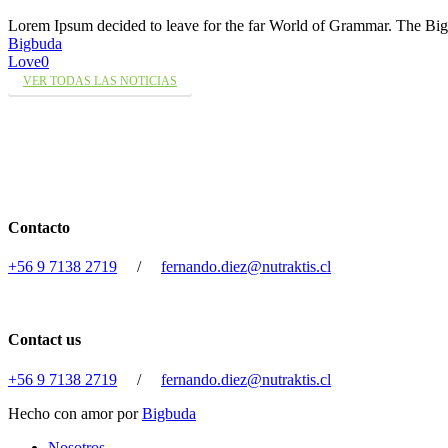
Lorem Ipsum decided to leave for the far World of Grammar. The 
Bigbuda
Love
0
VER TODAS LAS NOTICIAS
Contacto
+56 9 7138 2719
/
fernando.diez@nutraktis.cl
Contact us
+56 9 7138 2719
/
fernando.diez@nutraktis.cl
Hecho con amor por
Bigbuda
Close
Nosotros