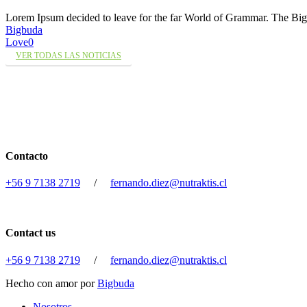
Lorem Ipsum decided to leave for the far World of Grammar. The 
Bigbuda
Love
0
VER TODAS LAS NOTICIAS
Contacto
+56 9 7138 2719
/
fernando.diez@nutraktis.cl
Contact us
+56 9 7138 2719
/
fernando.diez@nutraktis.cl
Hecho con amor por
Bigbuda
Close
Nosotros