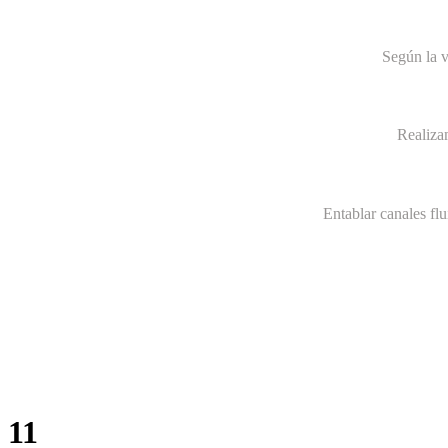
Según la v
Realiza
Entablar canales fl
11