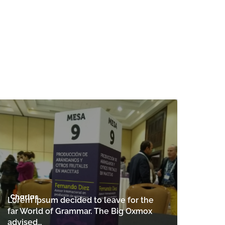
Charlas
Lorem Ipsum decided to leave for the
far World of Grammar. The Big Oxmox
advised…