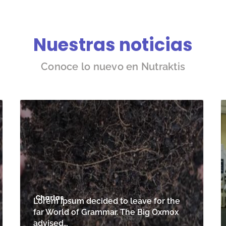
Nuestras noticias
Conoce lo nuevo en Nutraktis
Charlas
Lorem Ipsum decided to leave for the
far World of Grammar. The Big Oxmox
advised…