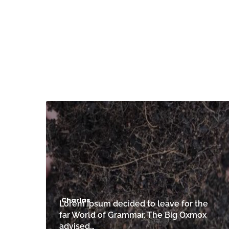
Charlas
Lorem Ipsum decided to leave for the
far World of Grammar. The Big Oxmox
advised…