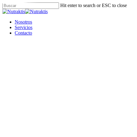
Skip
Hit enter to search or ESC to close
to
Close
main
Search
content
Menu
Nosotros
Servicios
Contacto