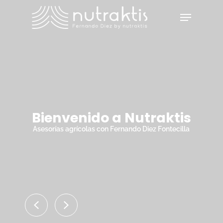
Skip
Menu
to
main
Close
content
Menu
Bienvenido a Nutraktis
Asesorías agrícolas con Fernando Diez Fontecilla