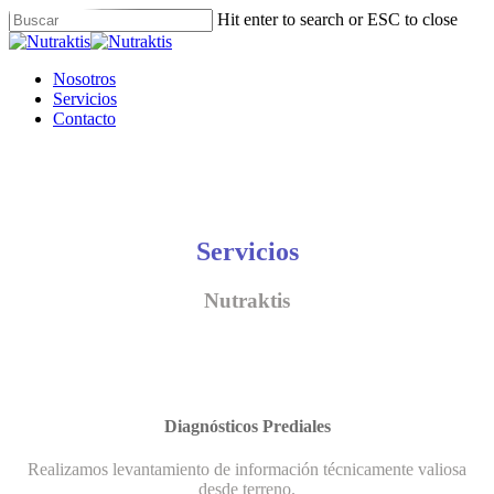
Skip
Hit enter to search or ESC to close
to
Close
main
Search
content
Menu
Nosotros
Servicios
Contacto
Servicios
Nutraktis
Diagnósticos Prediales
Realizamos levantamiento de información técnicamente valiosa
desde terreno.