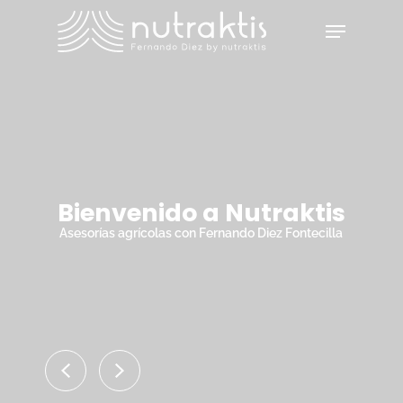
Skip
Menu
to
main
Close
content
Menu
Bienvenido a Nutraktis
Asesorías agrícolas con Fernando Diez Fontecilla