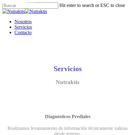
Skip
Hit enter to search or ESC to close
to
Close
main
Search
content
Menu
Nosotros
Servicios
Contacto
Servicios
Nutraktis
Diagnósticos Prediales
Realizamos levantamiento de información técnicamente valiosa
desde terreno.