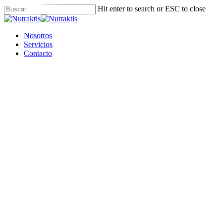
Skip
Hit enter to search or ESC to close
to
Close
main
Search
content
Menu
Nosotros
Servicios
Contacto