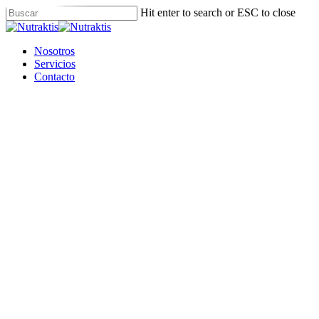
Skip
Hit enter to search or ESC to close
to
Close
main
Search
content
Menu
Nosotros
Servicios
Contacto