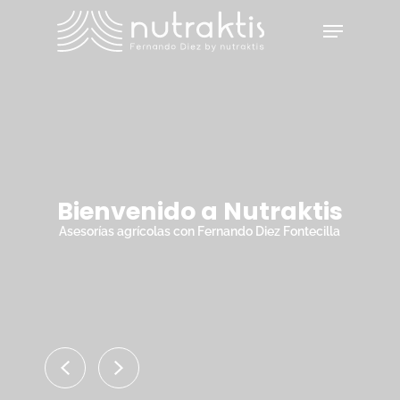
Skip
Menu
to
main
Close
content
Menu
Bienvenido a Nutraktis
Asesorías agrícolas con Fernando Diez Fontecilla