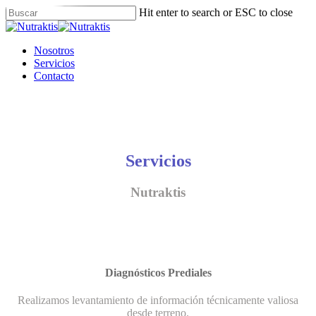
Skip
Hit enter to search or ESC to close
to
Close
main
Search
content
Menu
Nosotros
Servicios
Contacto
Servicios
Nutraktis
Diagnósticos Prediales
Realizamos levantamiento de información técnicamente valiosa
desde terreno.