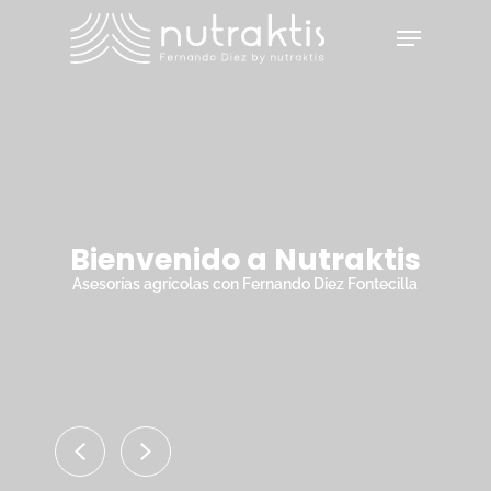
Skip
Menu
to
main
Close
content
Menu
Bienvenido a Nutraktis
Asesorías agrícolas con Fernando Diez Fontecilla