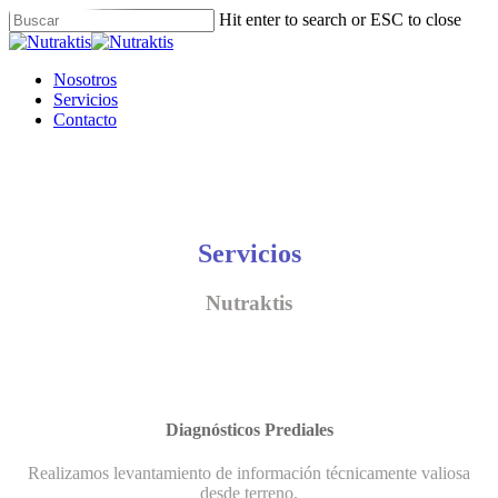
Skip
Hit enter to search or ESC to close
to
Close
main
Search
content
Menu
Nosotros
Servicios
Contacto
Servicios
Nutraktis
Diagnósticos Prediales
Realizamos levantamiento de información técnicamente valiosa
desde terreno.