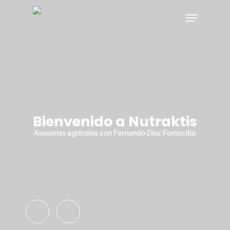
Skip
Menu
to
main
Close
content
Menu
Bienvenido a Nutraktis
Asesorías agrícolas con Fernando Diez Fontecilla