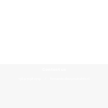
Contacto
+56 9 7138 2719
/
fernando.diez@nutraktis.cl
Contact us
+56 9 7138 2719
/
fernando.diez@nutraktis.cl