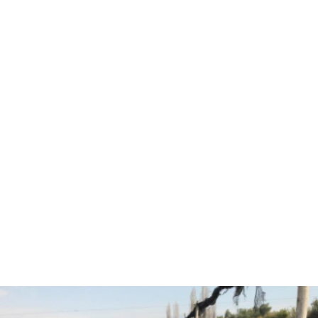
Hola, soy Fernando Diez
Agrónomo
especializado en
asesorías agrícolas.
¿Están listos para pasar
al siguiente nivel y
trabajar juntos?
CONVERSEMOS