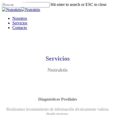
Skip
Hit enter to search or ESC to close
to
Close
main
Search
content
Menu
Nosotros
Servicios
Contacto
Servicios
Nutraktis
Diagnósticos Prediales
Realizamos levantamiento de información técnicamente valiosa
desde terreno.