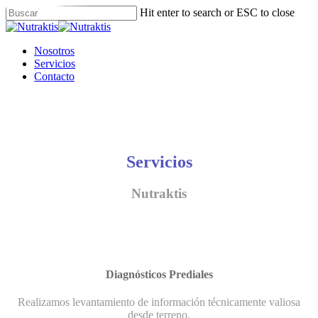
Skip
Hit enter to search or ESC to close
to
Close
main
Search
content
Menu
Nosotros
Servicios
Contacto
Servicios
Nutraktis
Diagnósticos Prediales
Realizamos levantamiento de información técnicamente valiosa
desde terreno.