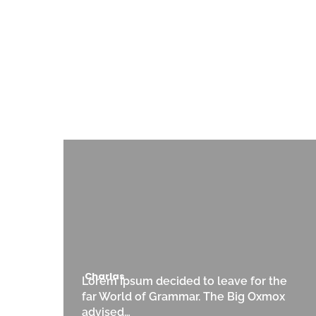
Charlas
Lorem Ipsum decided to leave for the
far World of Grammar. The Big Oxmox
advised…