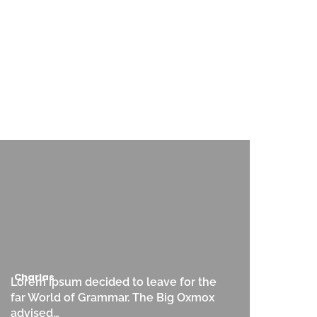
Charlas
Lorem Ipsum decided to leave for the
far World of Grammar. The Big Oxmox
advised…