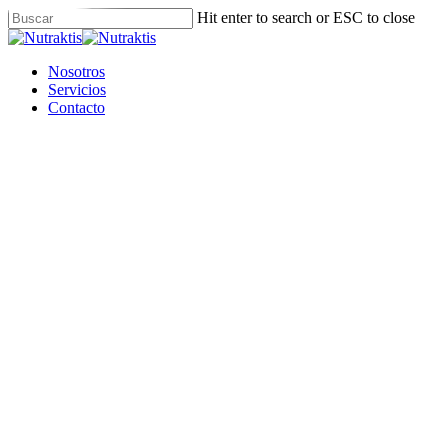
Skip
Hit enter to search or ESC to close
to
Close
main
Search
content
Menu
Nosotros
Servicios
Contacto