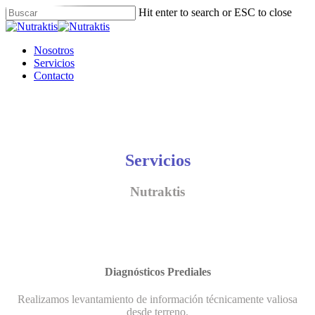
Skip
Hit enter to search or ESC to close
to
Close
main
Search
content
Menu
Nosotros
Servicios
Contacto
Servicios
Nutraktis
Diagnósticos Prediales
Realizamos levantamiento de información técnicamente valiosa
desde terreno.