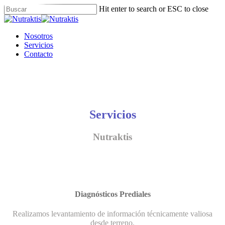
Skip
Hit enter to search or ESC to close
to
Close
main
Search
content
Menu
Nosotros
Servicios
Contacto
Servicios
Nutraktis
Diagnósticos Prediales
Realizamos levantamiento de información técnicamente valiosa
desde terreno.