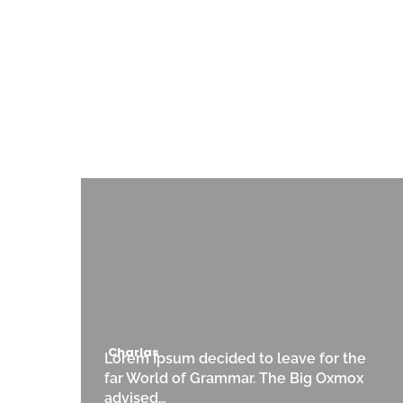
Charlas
Lorem Ipsum decided to leave for the
far World of Grammar. The Big Oxmox
advised…