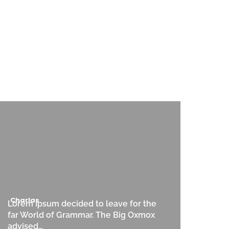
Charlas
Lorem Ipsum decided to leave for the
far World of Grammar. The Big Oxmox
advised…