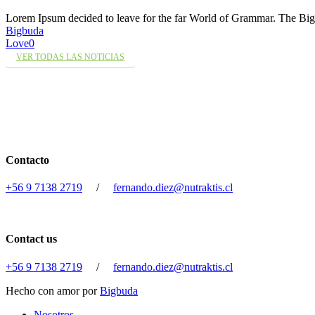
Lorem Ipsum decided to leave for the far World of Grammar. The 
Bigbuda
Love
0
VER TODAS LAS NOTICIAS
Contacto
+56 9 7138 2719
/
fernando.diez@nutraktis.cl
Contact us
+56 9 7138 2719
/
fernando.diez@nutraktis.cl
Hecho con amor por
Bigbuda
Close
Nosotros