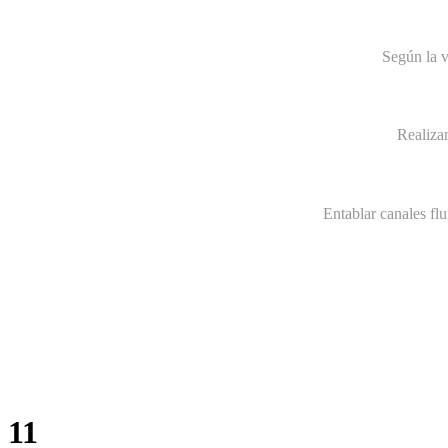
Según la v
Realiza
Entablar canales fl
11