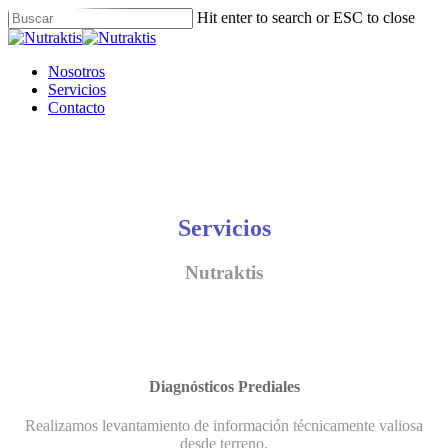
Skip
Hit enter to search or ESC to close
to
Close
main
Search
content
Menu
Nosotros
Servicios
Contacto
Servicios
Nutraktis
Diagnósticos Prediales
Realizamos levantamiento de información técnicamente valiosa
desde terreno.