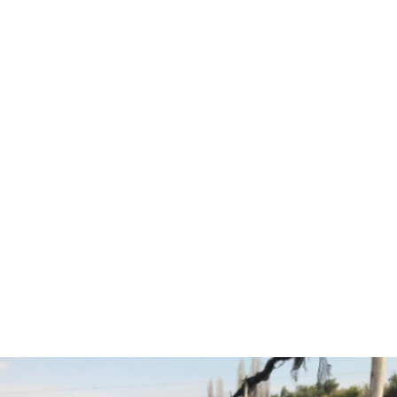
Hola, soy Fernando Diez
Agrónomo
especializado en
asesorías agrícolas.
¿Están listos para pasar
al siguiente nivel y
trabajar juntos?
CONVERSEMOS