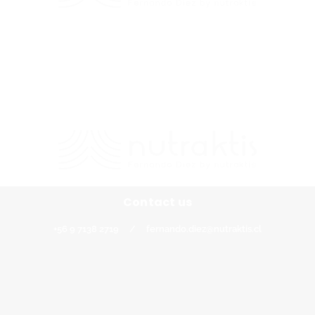
Contacto
+56 9 7138 2719
/
fernando.diez@nutraktis.cl
Contact us
+56 9 7138 2719
/
fernando.diez@nutraktis.cl