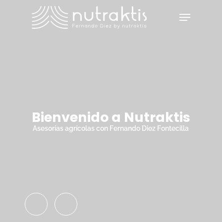
Skip
Menu
to
main
Close
content
Menu
Bienvenido a Nutraktis
Asesorías agrícolas con Fernando Diez Fontecilla