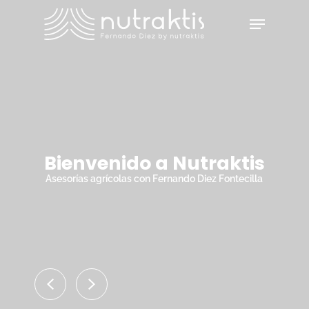
Skip
Menu
to
main
Close
content
Menu
Bienvenido a Nutraktis
Asesorías agrícolas con Fernando Diez Fontecilla